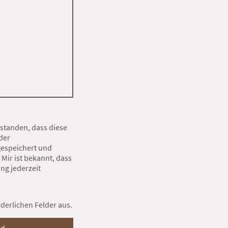
rstanden, dass diese
der
espeichert und
 Mir ist bekannt, dass
ung jederzeit
orderlichen Felder aus.
nd